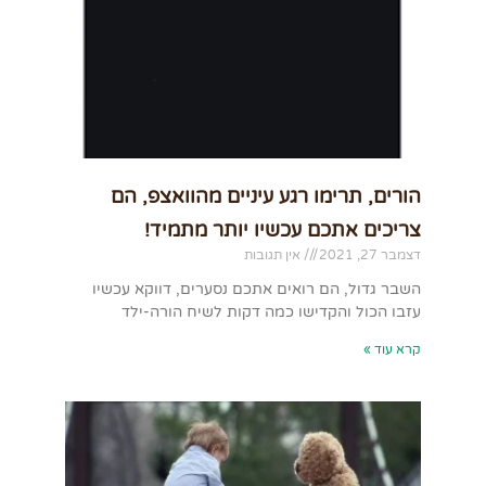
הורים, תרימו רגע עיניים מהוואצפ, הם
צריכים אתכם עכשיו יותר מתמיד!
דצמבר 27, 2021
אין תגובות
השבר גדול, הם רואים אתכם נסערים, דווקא עכשיו
עזבו הכול והקדישו כמה דקות לשיח הורה-ילד
קרא עוד »