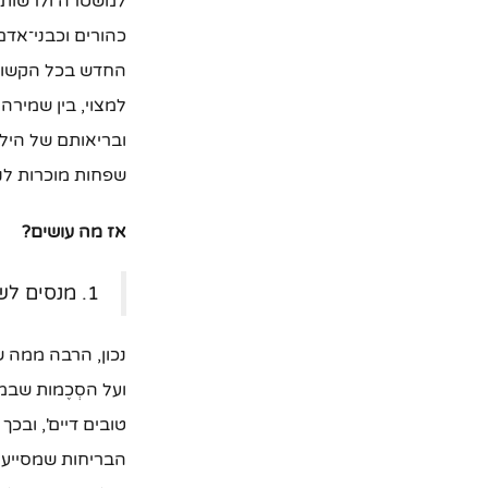
למשטרה ולרשות ה
כהורים וכבני־אדם
החדש בכל הקשור ל
למצוי, בין שמירה
ובריאותם של היל
שפחות מוכרות לנו
אז מה עושים?
1. מנסים לשלוט במה שבידינו. 2. 'מייצרים' בריחות אחרות.
נכון, הרבה ממה ש
ועל הסְכֶמות שבמ
טובים דיים', ובכ
הבריחות שמסייעו