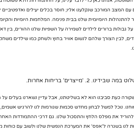
שופטת, אנחנו כאן כדי לדבר עלינו, על ההתמודדות הלא פשוטה ב
 עם המצב המורכב שנקלענו אליו; חוסר בכלים יעילים ואדפטיביים 
התנהלות היומיומית שלנו בבית פנימה. המלחמות היומיות והקיומיו
 על גבולות ברורים לילדים לשמירה על השפיות שלנו ההורים, בין ד
דים, לבין הצורך שלהם לנשום אוויר בחוץ ולשחק כמו שילדים משח
.
קורה כעת סביבנו הוא לא בשליטתנו, אבל עדיין נשארנו בעלים על
וחנו. נוכל למשל לבחון מחדש סכמות שגורמות לנו להרגיש אשמים, א
ך להוריד את מפלס הלחץ והתסכול שלנו. גם דרכי ההתמודדות האחרי
ת לנו בשגרה ל'אפס' את המערכת הנפשית שלנו ולשוב עם כוחות מ