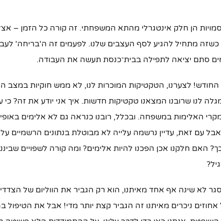
וסמויות הן חלק אינטגרלי מהתא המשפחתי. זה קורה כל הזמן – אצל 
 כשזה מתחיל להגיע לסף העצבים שלנו. לפעמים זה ה'בריחה' לעבו
עמים סתם יציאה לתפילה בבית־כנסת תעשה את העבודה.
 החודש! לצערנו, הטקטיקות המוכרות לנו, לא ממש חוקיות במצב ה
לה לנו שרובנו המצאנו טקטיקות חדשות. איך אני יודע את זה? כי עדי
יה של 90% במקרי האלימות במשפחה. ובכלל, רובנו כנראה גם לא אלימים באופי
בל עם זאת, עדיין נרשמה עלייה לא מבוטלת בנתונים הרשמיים על 
 האם חלקנו אכן הפכנו להיות אלימים? ומה קורה לשפויים שביננו
יל?
גר לא שינה אף אחד מאיתנו, הוא רק הגביר את הווליום של הצדדי
חוזים ניכרים מאיתנו זה הגביר קצת יותר מדי! אבל את הטיפול ב