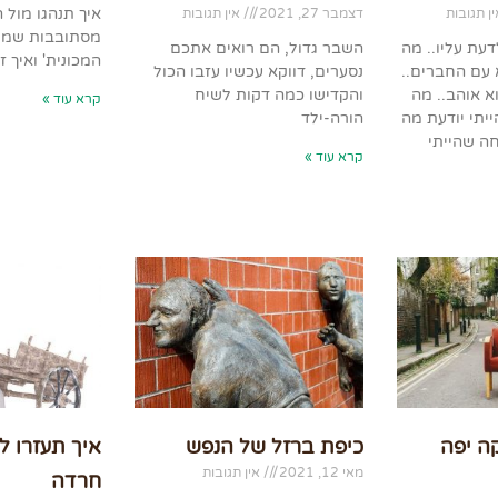
איך תנהגו מול 
ן תגובות
דצמבר 27, 2021
אין תגובות
מסתובבות שמוע
דעת עליו.. מה
השבר גדול, הם רואים אתכם
המכונית' ואיך ז
א עם החברים..
נסערים, דווקא עכשיו עזבו הכול
א אוהב.. מה
והקדישו כמה דקות לשיח
קרא עוד »
ייתי יודעת מה
הורה-ילד
חה שהייתי
קרא עוד »
ה יפה
כיפת ברזל של הנפש
איך תעזרו 
מאי 12, 2021
אין תגובות
חרדה