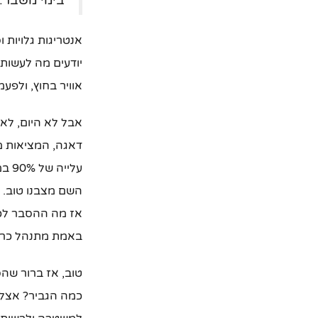
בימי משבר.
אנטריגות גלויות 
יודעים מה לעשות
אוויר בחוץ, ולפ
אבל לא היום, לא
דאגה, המציאות מג
עלי
השם מצבנו טוב. א
אז מה ההסבר לכך?
באמת מתנהל כרג
טוב, אז ברור שהס
כמה הגביר? אצל א