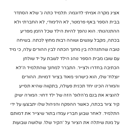
אציג מקרה אמיתי לדוגמה: תלמיד כתה ג' שלא הסתדר
בבית הספר באף פרמטר, לא הלימודי, לא החברתי ולא
ההתנהגותי. הוא נהפך להיות הילד שכל הזמן מפריע
בכתה, מקבל עונשים ושוהה רבות מחוץ לכתה. בשיחה
טובה שהתנהלה בין מחנך הכתה לבין ההורים עלה, כי מיד
עם שובו מבית הספר נוהג הילד לשבת על יד שולחן
הכתיבה בחדרו ולצייר. התברר למחנך שהתלמיד ה'לא
יוצלח' שלו, הוא כישרוני מאוד בציור דמויות. ההורים
והמורה הכינו יחד תכנית פעולה, בתקווה שהיא תסייע
להוציא את בנם מ'הלופ' הזה של ילד דחוי: המורה ישיק
קיר ציור בכתה, כאשר ההפקה והניהול שלו יתבצעו על ידי
התלמיד. לאחר שבוע חבריו עמדו בתור שיצייר את דמותם
על מנת שיתלה את הציור על 'הקיר שלו'. שלושה שבועות