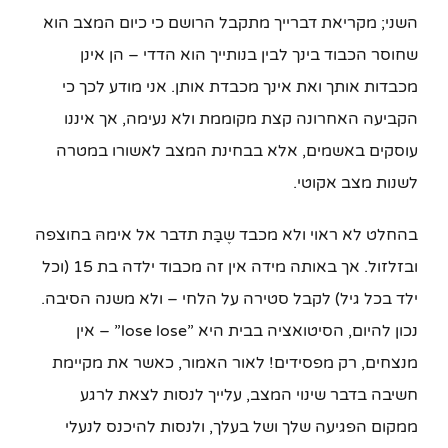
השני; מקריאת דברייך מתקבל הרושם כי כיום המצב הוא
שחוסר הכבוד בינך לבין בנותייך הוא הדדי – הן אינן
מכבדות אותך ואת אינך מכבדת אותן. אני מודע לכך כי
הקביעה האחרונה קצת מקוממת ולא נעימה, אך איננו
עוסקים באשמים, אלא בבחינת המצב לאשורו במטרה
לשנות מצב אקוטי.
בהחלט לא ראוי ולא מכבד שֶבַּת תדבר אל אימהּ בחוצפה
ובזלזול. אך באותה מידה אין זה מכבוד ילדה בת 15 (וכל
ילד בכל גיל) לקבל סטירה על הלחי – ולא משנה הסיבה.
נכון להיום, הסיטואציה בבית היא ”lose lose” – אין
מנצחים, רק מפסידים! לאור האמור, כאשר את מקיימת
חשיבה בדבר שינוי המצב, עלייך לנסות לצאת לרגע
ממקום הפגיעה שלך ושל בעלך, ולנסות להיכנס לנעלי