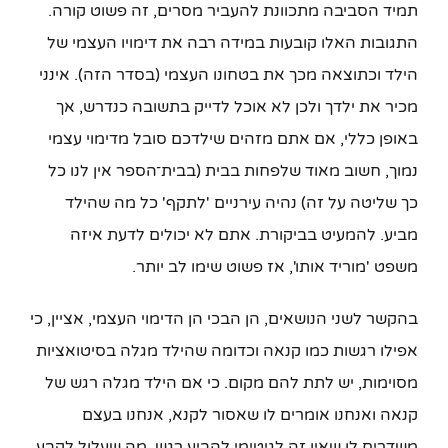
תמיד הסביבה מתכוונת להעביר מסרים, זה פשוט קורה.
התגובות האלו קובעות במידה רבה את דימויו העצמי של
הילד וכתוצאה מכך את בטחונו העצמי (בסדר הזה). אינני
מכיר את ילדך ולכן לא אוכל לדייק בתשובה כנדרש, אך
באופן כללי, אם אתם מזהים שילדכם סובל מדימוי עצמי
נמוך, חשוב מאוד שלפחות בבית (בבית־הספר אין לנו כל
כך שליטה על זה) נהיה עירניים 'לתקף' כל מה שהילד
מביע. להמעיט בביקורת. אתם לא יכולים לדעת איזה
משפט 'מוריד אותו', אז פשוט שימו לב יותר.
בהקשר לשני הנושאים, הן הבכי הן הדימוי העצמי, אציין, כי
אפילו רגשות כמו קנאה וכדומה שהילד מגלה בסיטואציות
מסוימות, יש לתת להם מקום. כי אם הילד מגלה רגש של
קנאה ואנחנו אומרים לו שאסור לקנא, אנחנו בעצם
משדרים לו שאין זה לגיטימי להביע רגש, מה שעלול לקבע