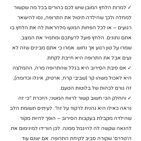
✓ למרות הלחץ המובן שיש לכם כהורים בכל מה שקשור
למחלה ולכך שהילדה תיטול את התרופה, נסו להישאר
רגועים – או לכל הפחות המנעו מלהראות לה את הלחץ בו
אתם נתונים. הלחץ פועל לרעתכם ומחמיר את המצב.
שמרו על טון רגוע אך נחוש. אמרו כי אתם מבינים שזה לא
נעים אבל את התרופה היא חייבת לקחת.
✓ אם סיבת הסירוב היא בגלל שהתרופה מרה, ההמלצה
היא לאכול משהו קר (שביבי קרח, ארטיק, איגלו וכדומה),
זה גורם לכהות של בלוטות הטעם.
✓ והחלק הכי חשוב קשור לרווח המשני; הזכרת ”כי זה
נראה כאילו היא נהנית לרקוד על זה”. לעיתים תשומת הלב
שהילדה מקבלת בעקבות הסירוב – הופך להיות מקור
להנאה שקשה לה להיגמל ממנה. לכן הורידו למינימום את
ה'טררם' שקורה סביב לקיחת התרופה. אם ישנם עוד