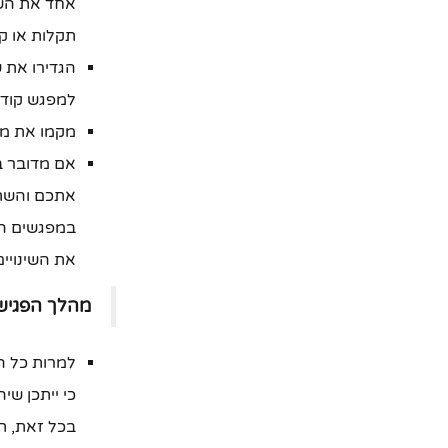
אחד את השנ
תקלות או ק
הגדירו את 
למפגש קודם
מקמו את מצ
אם מדובר ב
אתכם והשת
במפגשים הפ
את השינויים
מהלך הפגיש
למרות כל ה
כי ייתכן שי
בכל זאת, תס