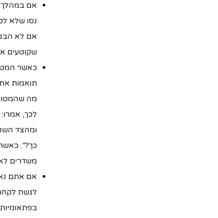
אם במהלך ה
נסו שלא לק
אם לא הבנת
שקוטעים אות
כאשר המטופל
תואמות את 
מה שהמטופל 
לכך, אמרו:
ומהצד השני,
כך?". כאשר 
משדרים לאדם
אם אתם נאל
לגשת לקחת 
בפתאומיות, 