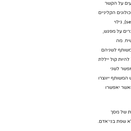
עים על הקשר
בקרב המטופל (APA = אגודת הפסיכולוגים הקליניים
בארה”ב). קשר טיפולי מורכב מפרטים רבים, בין היתר ניתן למנות את ה'סטינג' (setting), גילוי
רים על מפגש,
יח. מה
משותף לשניהם
היות קול ייללת
פשר לשני
המשותף ייווצרו
ואשר יאפשרו
רת של מסך
 שפת בני־אדם.