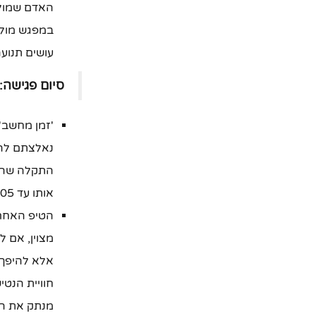
האדם שמולנ
במפגש מול מ
עושים תנוע
סיום פגישה:
'זמן מחשב'
נאלצתם להת
התקלה שהיי
אותו עד 22:05.."
הטיפ האחרון
מצוין, אם 
אלא להיפך.
חוויית הנט
מנתק את הח