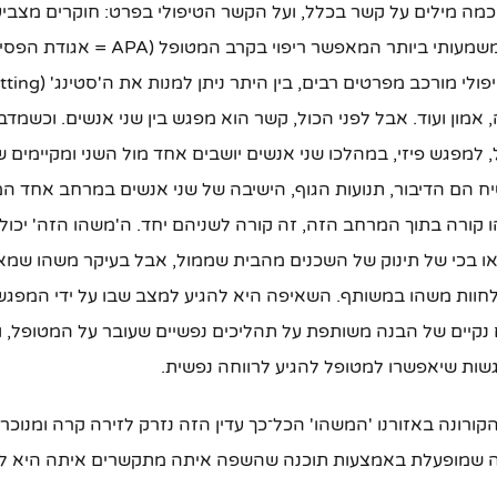
כמה מילים על קשר בכלל, ועל הקשר הטיפולי בפרט: חוקרים מצבי
הטיפולי כגורם המשמעותי ביותר המאפשר ריפוי 
מון ועוד. אבל לפני הכול, קשר הוא מפגש בין שני אנשים. וכשמדב
, למפגש פיזי, במהלכו שני אנשים יושבים אחד מול השני ומקיימים ש
הם הדיבור, תנועות הגוף, הישיבה של שני אנשים במרחב אחד ה
ורה בתוך המרחב הזה, זה קורה לשניהם יחד. ה'משהו הזה' יכול ל
או בכי של תינוק של השכנים מהבית שממול, אבל בעיקר משהו שמא
וות משהו במשותף. השאיפה היא להגיע למצב שבו על ידי המפגש 
 נקיים של הבנה משותפת על תהליכים נפשיים שעובר על המטופל, 
גשות שיאפשרו למטופל להגיע לרווחה נפשית.
קורונה באזורנו 'המשהו' הכל־כך עדין הזה נזרק לזירה קרה ומנוכ
שמופעלת באמצעות תוכנה שהשפה איתה מתקשרים איתה היא לא