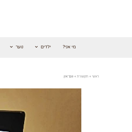
מי אני?
ילדים
נוער
ראשי
»
תקשורת
»
זום־אין