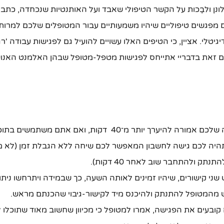
נן ולבַכות על הקשר הטיפולי שאבד ועל האותנטיות שנכחדה, כתבת
ם מפגשים טיפוליים שיהיו משמעותיים עבור המטופלים שלכם למרו
יטלי. אציין, כי הטיפים האלו עשויים להועיל גם לפגישות עבודה 'רג
 זאת בדבריי אתייחס לפגישות מטפל-מטופל שבהן האלמנט האנוש
יה לכם גישה לחשבון המאפשר לכם שיחה ללא הגבלת זמן (לא 
תק ולהתחבר שוב לאחר 40 דקות).
שני קישורים, שיהיו זמינים לאותה השעה, כך שבמידה ויתרחשו ניתו
 מהמטופל להתנתק ולהיכנס מיד לקישור-גיבוי שהכנתם מראש.
ובעים את הפגישה, אמרו למטופל כי מכיוון שחשוב מאוד שתוכלו 