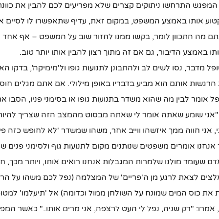
מפגש התרחשו ניתוקים קצרים שלא מפריעים לכם להבין את כוונת
טוע אותו באמצע המשפט, במקום זאת, עדיף שתאפשרו לו לסיים 
ם מה התכוון לומר, בקשו ממנו לחזור שוב על המשפט – אף אחד 
ו באמצע הדיבור, גם אם זה מתוך רצון להבין אותו יותר טוב.
 מדבר, נסו לשים לב ולהתבונן לתנועות גופו ול'מימיקה', בדקו הא
הרגשות אותם הוא מביע בדבריו באופן מילולי. אם אתם מגלים חוס
אומר לבין מה שהוא משדר בתנועות גופו או בסימני פניו, הסבו את
 "אני שומע שאתה אומר לי שאתה מבסוט מהמצב הזה שצריך להיות 
 אני חווה ממך איזשהו ווייב אחר, משהו שמשדר 'לא לחופש כזה פיל
אנחנו אומרים משפטים שנותנים מקום לתנועות גוף ולסימני פנים ש
 שעומד מולנו שלמרות המגבלות אנחנו רואים אותו, ויותר מכך, חוו
צים לצאת לרגע מן ה'פריים' של המצלמה (נפל לכם משהו על הרי
את כוס המים שמונח על השולחן ממול וכדומה) אל 'תיעלמו' למט
אמרו: "רק שניה, נפל לי העט לרצפה, אני מרים אותו.." כאשר המפג