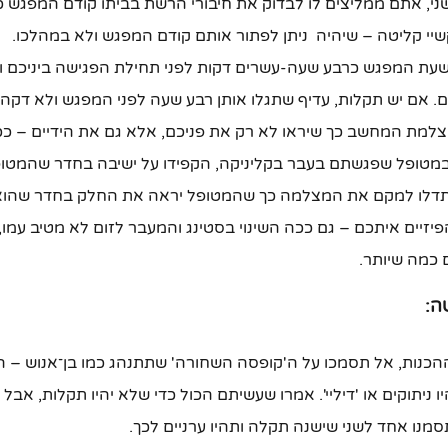
י, אתם ממליצים לו לבדוק את חיבורי הרשת בביתו קודם המפגש כד
שיי קליטה – שיהיה ניתן לפתור אותם קודם המפגש ולא במהלכו.
שעת המפגש כרבע שעה-עשרים דקות לפני תחילת הפגישה ביניכם וה
. אם יש תקלות, עדיף שתגלו אותן רבע שעה לפני המפגש ולא דקה 
למת המחשב כך שיראו לא רק את פניכם, אלא גם את הידיים – ככל
מטופל שפגשתם בעבר בקליניקה, הקפידו על ישיבה בחדר שהמטופ
דלו למקם את המצלמה כך שהמטופל יראה את החלק בחדר שהוא 
יזיים איתכם – גם ככה השינוי בסטינג והמעבר לזום לא מטיב עמו
 כמה שיותר.
ה:
הכנות, אל תסמכו על ה'קופסה השחורה' שתתנהג כמו בן־אנוש – ה
היו ניתוקים או 'דיליי'. אמרו שעשיתם הכול כדי שלא יהיו תקלות, אבל
מנו אחד לשני שישנה תקלה ותהיו ערניים לכך.