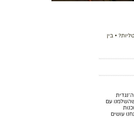
־zoom והתוכנות הדיגיטליות? • בין
־נגדית
שהשלמנו עם
כנות
חנו עושים