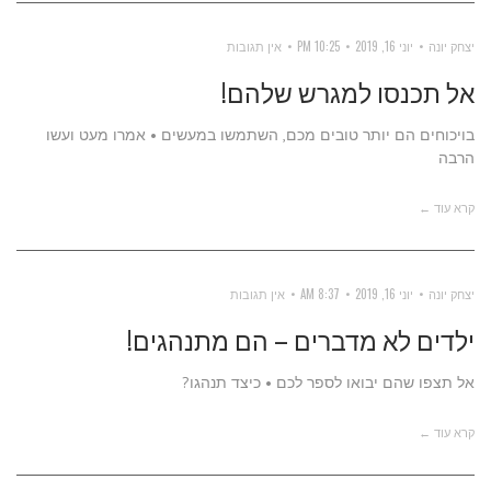
יצחק יונה
יוני 16, 2019
10:25 PM
אין תגובות
אל תכנסו למגרש שלהם!
בויכוחים הם יותר טובים מכם, השתמשו במעשים • אמרו מעט ועשו
הרבה
קרא עוד ←
יצחק יונה
יוני 16, 2019
8:37 AM
אין תגובות
ילדים לא מדברים – הם מתנהגים!
אל תצפו שהם יבואו לספר לכם • כיצד תנהגו?
קרא עוד ←