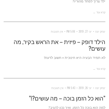
ילד צריך לפחד מהוריו?
קרא עוד ←
יצחק יונה
יוני 27, 2019
5:06 PM
אין תגובות
הילד דופק – פיזית – את הראש בקיר, מה
עושים?
לא תמיד הבעיה היא חינוכית • חשוב לדעת!
קרא עוד ←
יצחק יונה
יוני 26, 2019
5:43 PM
אין תגובות
”הוא כל הזמן בוכה – מה עושים?!”
למה הוא בוכה כל הזמן, ואיך נכון להגיב?