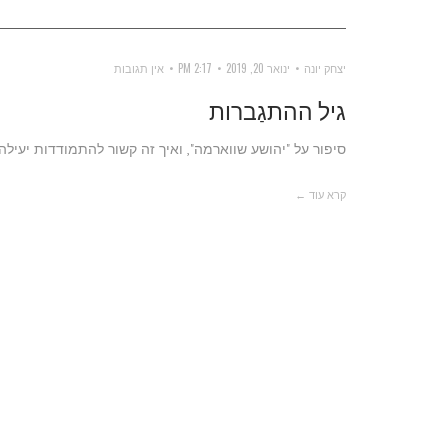
יצחק יונה
ינואר 20, 2019
2:17 PM
אין תגובות
גיל ההתגַברות
סיפור על "יהושע שווארמה", ואיך זה קשור להתמודדות יעי
קרא עוד ←