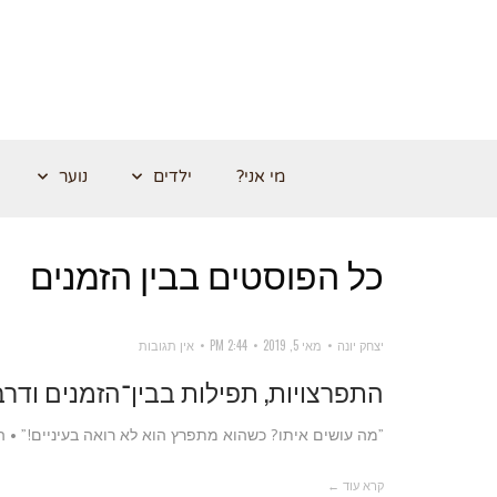
מי אני?
ילדים
נוער
כל הפוסטים ב
בין הזמנים
יצחק יונה
מאי 5, 2019
2:44 PM
אין תגובות
התפרצויות, תפילות בבין־הזמנים ודרבון
”מה עושים איתו? כשהוא מתפרץ הוא לא רואה בעיניים!” • ה
קרא עוד ←