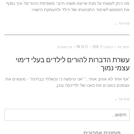
מה ניתן לעשות על מנת שייצא משהו חיובי מאסיפת ההורים? איך נמנף
את המפגש לשיפור התנהגותו של הילד ולהעמקת הישגיו
קרא עוד ←
יצחק יונה
דצמבר 5, 2018
10:27 PM
אין תגובות
עשרת הדברות להורים לילדים בעלי דימוי
עצמי נמוך
"אף אחד לא אוהב אותי..." "אני טיפשה כי נכשלתי בבחינה" - מוצאים את
עצמכם כואבים את כאבו של ילדיכם? ובכן,
קרא עוד ←
חיפוש
עבור:
פוסטים אחרונים