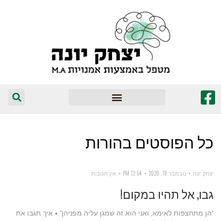
המומלצים שלי
כל הפוסטים ב
הורות
יצחק יונה
נובמבר 18, 2020
12:54 PM
אין תגובות
גבו, אל תהיו במקום!
"הן מתחצפות לאימא, ואני הוא זה שמגן עליה מפניהן" • איך תגבו את