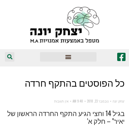
המומלצים שלי
כל הפוסטים ב
התקף חרדה
יצחק יונה
נובמבר 23, 2018
9:48 AM
אין תגובות
בגיל 14 וחצי הגיע התקף החרדה הראשון של
יאיר" – חלק א'