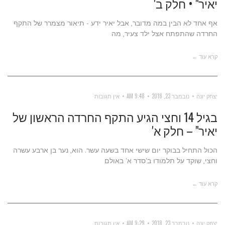
יאיר" • חלק ב'
אף אחד לא הבין במה מדובר, אבל יאיר ידע - תיאור מצמרר של התקף
החרדה שהתפתח אצל ילד צעיר, מה
קרא עוד ←
יצחק יונה
נובמבר 23, 2018
9:48 AM
אין תגובות
בגיל 14 וחצי הגיע התקף החרדה הראשון של
יאיר" – חלק א'
הכול התחיל בבוקר יום שישי אחד בשעה עשר. הוא, נער בן ארבע עשרה
וחצי, שוקד על תלמודו ב'סדר א' באולם
קרא עוד ←
יצחק יונה
נובמבר 23, 2018
9:29 AM
אין תגובות