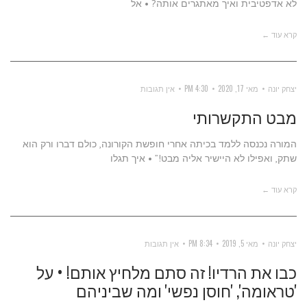
לא אדפטיבית ואיך מאתגרים אותה? • אל
קרא עוד ←
יצחק יונה
מאי 17, 2020
4:30 PM
אין תגובות
מבט התקשרותי
המורה נכנסה ללמד בכיתה אחרי חופשת הקורונה, כולם דברו ורק הוא
שתק, ואפילו לא היישיר אליה מבט!” • איך תגלו
קרא עוד ←
יצחק יונה
מאי 5, 2019
8:34 PM
אין תגובות
כבו את הרדיו! זה סתם מלחיץ אותם! • על
'טראומה', 'חוסן נפשי' ומה שביניהם