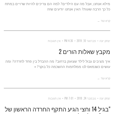
מילא אנחנו, אבל מה עם הילדים? למה הם צריכים להיות שרויים במתח
כל כך הרבה שעות? האין אנחנו יודעים שזה
קרא עוד ←
יצחק יונה
פברואר 10, 2019
4:36 PM
אין תגובות
מקבץ שאלות הורים 2
איך מציבים גבול לילד שצועק ברחוב? מה ההבדל בין פחד לחרדה? ומה
עושים כשנמאס לנו ממלחמות ההשכמה כל בוקר? •
קרא עוד ←
יצחק יונה
נובמבר 24, 2018
7:01 PM
אין תגובות
"בגיל 14 וחצי הגיע התקף החרדה הראשון של