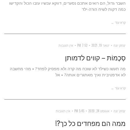
השבר גדול, הם רואים אתכם נסערים, דווקא עכשיו עזבו הכול והקדישו
כמה דקות לשיח הורה-ילד
קרא עוד ←
יצחק יונה
ינואר 19, 2021
7:52 PM
אין תגובות
סְכֶמוֹתּ – קווים לדמותן
מה תעשו כשילד לא שוכח מה קרה ולא מפסיק לפחד? • מהי מחשבה
לא אדפטיבית ואיך מאתגרים אותה? • אל
קרא עוד ←
יצחק יונה
אוגוסט 24, 2020
5:45 PM
אין תגובות
ממה הם מפחדים כל כך?!