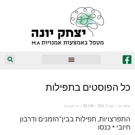
המומלצים שלי
כל הפוסטים ב
תפילות
יצחק יונה
מאי 5, 2019
2:44 PM
אין תגובות
התפרצויות, תפילות בבין־הזמנים ודרבון
חיובי • כנסו