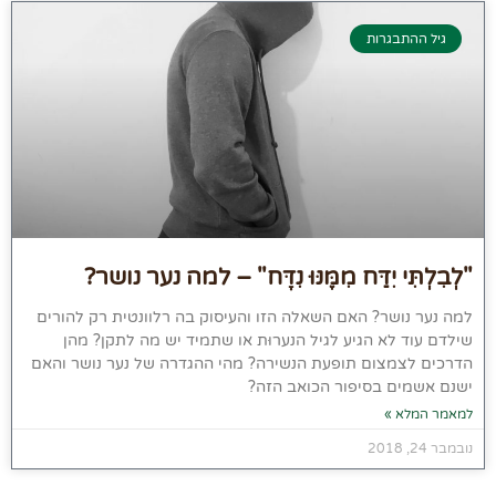
גיל ההתבגרות
"לְבִלְתִּי יִדַּח מִמֶּנּוּ נִדָּח" – למה נער נושר?
למה נער נושר? האם השאלה הזו והעיסוק בה רלוונטית רק להורים
שילדם עוד לא הגיע לגיל הנערוּת או שתמיד יש מה לתקן? מהן
הדרכים לצמצום תופעת הנשירה? מהי ההגדרה של נער נושר והאם
ישנם אשמים בסיפור הכואב הזה?
למאמר המלא »
נובמבר 24, 2018