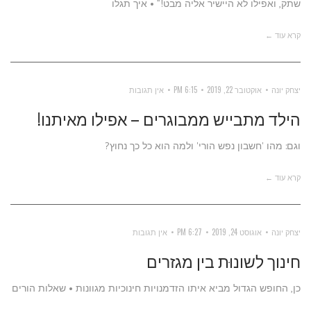
שתק, ואפילו לא היישיר אליה מבט!” • איך תגלו
קרא עוד ←
יצחק יונה
אוקטובר 22, 2019
6:15 PM
אין תגובות
הילד מתבייש ממבוגרים – אפילו מאיתנו!
וגם: מהו 'חשבון נפש הורי' ולמה הוא כל כך נחוץ?
קרא עוד ←
יצחק יונה
אוגוסט 24, 2019
6:27 PM
אין תגובות
חינוך לשונוּת בין מגזרים
כן, החופש הגדול מביא איתו הזדמנויות חינוכיות מגוונות • שאלות הורים