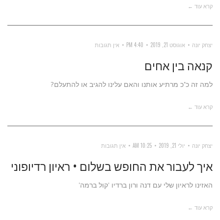
קרא עוד ←
יצחק יונה
אוגוסט 21, 2019
4:40 PM
אין תגובות
קנאה בין אחים
למה זה כ"כ מרתיע אותנו והאם עלינו להגיב או להתעלם?
קרא עוד ←
יצחק יונה
יולי 21, 2019
10:25 AM
אין תגובות
איך לעבור את החופש בשלום • ראיון רדיופוני
האזינו לראיון שלי עם דנה ורון ברדיו 'קול ברמה'
קרא עוד ←