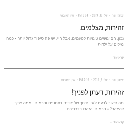
יצחק יונה
יולי 10, 2019
3:04 PM
אין תגובות
זהירות, מצלמים!
נכון, הם עושים טעויות לפעמים, אבל היי, יש פה סיפור גדול יותר • כמה
מילים על ילדוּת
קרא עוד ←
יצחק יונה
יולי 6, 2019
7:16 PM
אין תגובות
זהירות, דעתן לפניך!
מה חשוב לדעת לגבי חינוך של ילדים דעתניים וחכמים, וממה צריך
להיזהר? • חכמים, הזהרו בדבריכם
קרא עוד ←